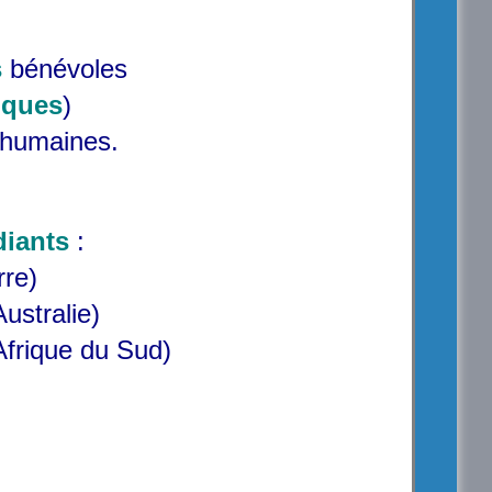
s
bénévoles
iques
)
s humaines.
diants
:
rre)
Australie)
frique du Sud)