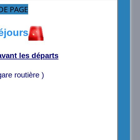
DE PAGE
éjours
vant les départs
gare routière )