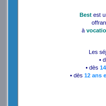
Best
est 
offran
à
vocatio
Les sé
• 
• dès
14
• dès
12 ans 