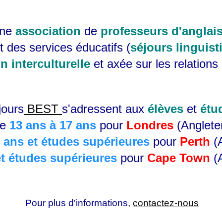
une
association
de
professeurs d'anglai
t des services éducatifs (
séjours linguist
n interculturelle
et axée sur les relation
jours
BEST
s'adressent aux
élèves
et
étu
de
13 ans à 17 ans
pour
Londres
(Anglete
 ans et études supérieures
pour
Perth
(
et études supérieures
pour
Cape Town
(A
Pour plus d'informations,
contactez-nous