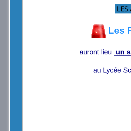
LES 
Les R
auront lieu
un s
au Lycée Scho